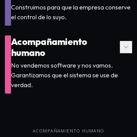
Construimos para que la empresa conserve
el control de lo suyo.
Escala de intervención (Asiste,
Acompañamiento
Automatiza, Actúa, Aprueba)
humano
Agentes verificados con tu conocimiento
No vendemos software y nos vamos.
real
Garantizamos que el sistema se use de
Procesamiento automático de
Datos estructurados y portables
verdad.
documentos e información
Trazabilidad y explicabilidad en cada
respuesta
Explorar
Alineación estructural con el Reglamento
Europeo de IA
ACOMPAÑAMIENTO HUMANO