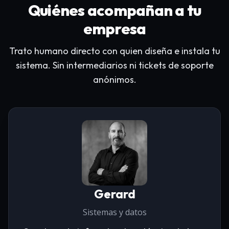
Quiénes acompañan a tu
Trato humano directo sin sistemas de
Explorar
empresa
tickets anónimos
Formación práctica para la autonomía
Trato humano directo con quien diseña e instala tu
de tu plantilla
sistema. Sin intermediarios ni tickets de soporte
anónimos.
Evolución del sistema adaptada al
crecimiento real
Explorar
Gerard
Sistemas y datos